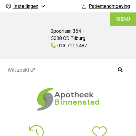
Instellingen
Patiëntenomgeving
Apotheek
MENU
Binnenstad
Spoorlaan
364
5038 CD
Tilburg
Tel:
013 711 2482
Hoofdmenu
Zoeke