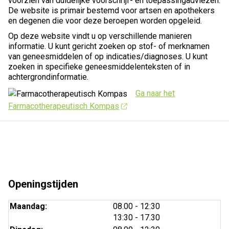
voorzien van duidelijke voorschrijf- en toepassingadviezen.
De website is primair bestemd voor artsen en apothekers
en degenen die voor deze beroepen worden opgeleid.
Op deze website vindt u op verschillende manieren
informatie. U kunt gericht zoeken op stof- of merknamen
van geneesmiddelen of op indicaties/diagnoses. U kunt
zoeken in specifieke geneesmiddelenteksten of in
achtergrondinformatie.
Ga naar het
Farmacotherapeutisch Kompas
Openingstijden
tot
Maandag:
08.00
- 12:30
tot
13:30
- 17.30