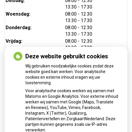
tot
Dinsdag:
08.00
- 12:30
tot
13:30
- 17.30
tot
Woensdag:
08.00
- 12:30
tot
13:30
- 17.30
tot
Donderdag:
08.00
- 12:30
tot
13:30
- 17.30
tot
Vrijdag:
08.00
- 12:30
tot
13:30
- 17.30
Deze website gebruikt cookies
Wij gebruiken noodzakelijke cookies zodat deze
website goed kan werken. Voor analytische
cookies en externe inhoud vragen wij uw
toestemming.
Voor analytische cookies werken wij samen met
Matomo en Google Analytics. Voor externe inhoud
Herhaalrecepten aanvragen
werken wij samen met Google (Maps, Translate
en Reviews), YouTube, Vimeo, Facebook,
Instagram, X (Twitter), Qualizorg,
Patiëntenvertellen en ZorgkaartNederland. Deze
Patiëntenomgeving
partijen kunnen gegevens zoals uw IP-adres
verwerken.