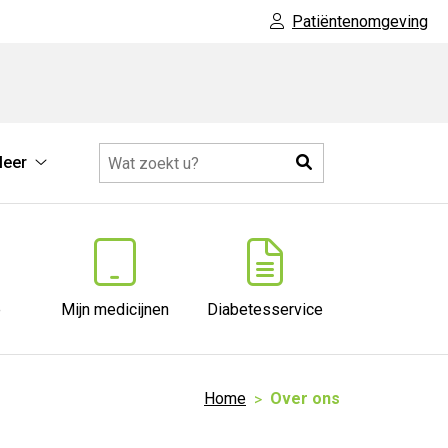
Patiëntenomgeving
Zoeken
eer
che
Meer
atie
submenu
nu
e
Mijn medicijnen
Diabetesservice
Home
Over ons