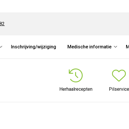
482
Inschrijving/wijziging
Medische informatie
M
Online
Medis
diensten
inform
submenu
subme
Herhaalrecepten
Pilservic