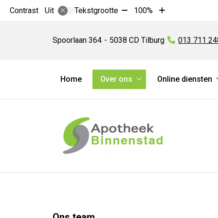
Tekst
Tekst
Contrast
Tekstgrootte
100%
Uit
verkleinen
vergroten
Apotheek
met
met
Binnenstad
Spoorlaan
364
5038 CD
Tilburg
Tel:
013 711 2
10%
10%
Hoofdmenu
Home
Over ons
Online diensten
Over
ons
submenu
Ons team