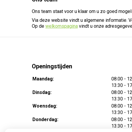
Ons team staat voor u klaar om u zo goed mogelij
Via deze website vindt u algemene informatie. V
Op de
welkomspagina
vindt u onze adresgegeve
Openingstijden
tot
Maandag:
08.00
- 1
tot
13:30
- 1
tot
Dinsdag:
08.00
- 1
tot
13:30
- 1
tot
Woensdag:
08.00
- 1
tot
13:30
- 1
tot
Donderdag:
08.00
- 1
tot
13:30
- 1