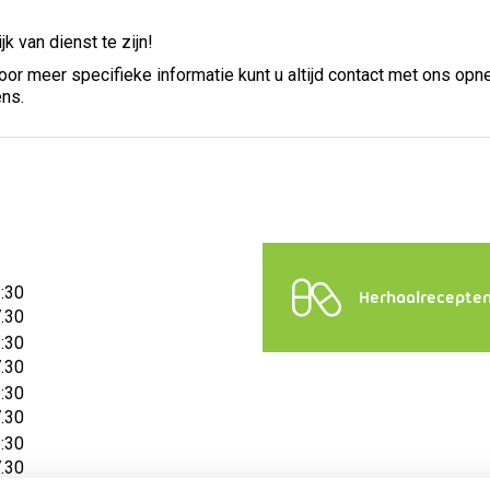
k van dienst te zijn!
oor meer specifieke informatie kunt u altijd contact met ons op
ns.
2:30
Herhaalrecepte
7.30
2:30
7.30
2:30
7.30
2:30
7.30