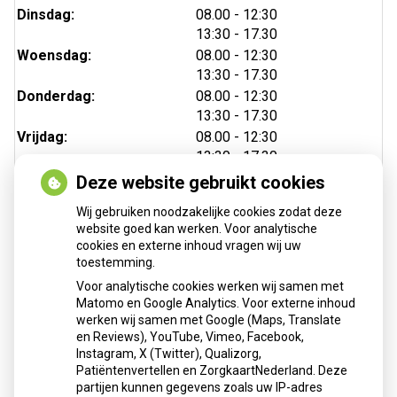
tot
Dinsdag:
08.00
- 12:30
tot
13:30
- 17.30
tot
Woensdag:
08.00
- 12:30
tot
13:30
- 17.30
tot
Donderdag:
08.00
- 12:30
tot
13:30
- 17.30
tot
Vrijdag:
08.00
- 12:30
tot
13:30
- 17.30
Deze website gebruikt cookies
Wij gebruiken noodzakelijke cookies zodat deze
website goed kan werken. Voor analytische
cookies en externe inhoud vragen wij uw
toestemming.
Voor analytische cookies werken wij samen met
Matomo en Google Analytics. Voor externe inhoud
Herhaalrecepten aanvragen
werken wij samen met Google (Maps, Translate
en Reviews), YouTube, Vimeo, Facebook,
Instagram, X (Twitter), Qualizorg,
Patiëntenvertellen en ZorgkaartNederland. Deze
Patiëntenomgeving
partijen kunnen gegevens zoals uw IP-adres