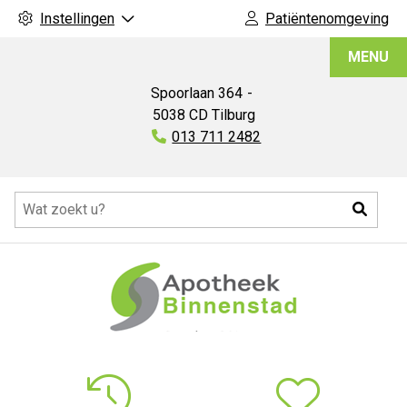
Instellingen
Patiëntenomgeving
Apotheek
MENU
Binnenstad
Spoorlaan
364
5038 CD
Tilburg
Tel:
013 711 2482
Hoofdmenu
Zoeke