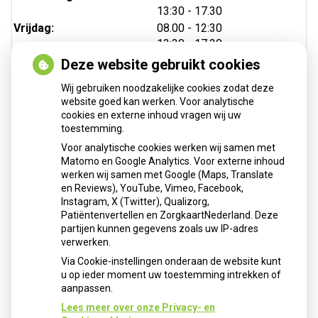
tot
13:30
- 17.30
tot
Vrijdag:
08.00
- 12:30
tot
13:30
- 17.30
Deze website gebruikt cookies
Wij gebruiken noodzakelijke cookies zodat deze
website goed kan werken. Voor analytische
cookies en externe inhoud vragen wij uw
toestemming.
Voor analytische cookies werken wij samen met
Matomo en Google Analytics. Voor externe inhoud
Herhaalrecepten aanvragen
werken wij samen met Google (Maps, Translate
en Reviews), YouTube, Vimeo, Facebook,
Instagram, X (Twitter), Qualizorg,
Patiëntenvertellen en ZorgkaartNederland. Deze
Patiëntenomgeving
partijen kunnen gegevens zoals uw IP-adres
verwerken.
Via Cookie-instellingen onderaan de website kunt
u op ieder moment uw toestemming intrekken of
aanpassen.
Lees meer over onze Privacy- en