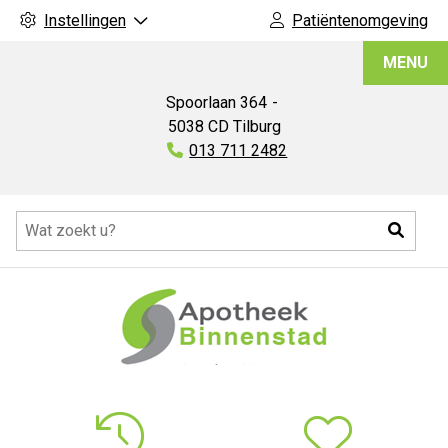
Instellingen
Patiëntenomgeving
Apotheek
MENU
Binnenstad
Spoorlaan
364
5038 CD
Tilburg
Tel:
013 711 2482
Hoofdmenu
Zoeke